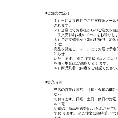
■ご注文の流れ
１）当店より自動でご注文確認メール
されます。
２）当店にてお客様からのご注文を確
ご注文受付&お礼のメールをお送りし
３）ご注文確認から3日以内(但し定休
く)に
商品を発送し、メールにてお届け予定
知らせ
いたします。
※ご注文状況などにより
を頂く場合はご連絡
いたします。
４）商品到着♪ (内容をご確認ください
■営業時間
当店の営業は通常、月曜～金曜の9時～
なっ
ております。日曜・土日・祭日の対応(
ル・電
話確認、商品発送等)はお休みさせて
てお
ります。
※ご注文は随時受け付