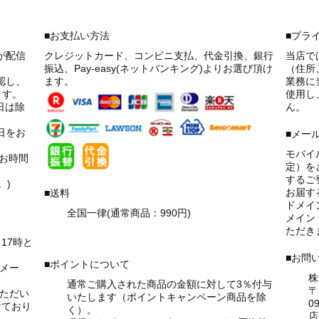
■お支払い方法
■プラ
が配信
クレジットカード、コンビニ支払、代金引換、銀行
当店で
振込、Pay-easy(ネットバンキング)よりお選び頂け
（住所
認し、
ます。
業務に
ます。
使用し
日は除
ん。
日をお
■メー
モバイ
お時間
定）を
するご
。)
お届す
■送料
ドメイ
全国一律(通常商品：990円)
メイン『
→詳細はこちら！
ただき
17時と
■お問
■ポイントについて
メー
株
通常ご購入された商品の金額に対して3％付与
〒
いただい
いたします（ポイントキャンペーン商品を除
09
けており
く）。
店