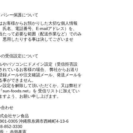
イバシー保護について
はお客様からお預かりした大切な個人情報
、氏名、電話番号、E-mailアドレス）を、
当たって必要な範囲（配送作業など）でのみ
、悪用したりする事は決してございませ
ルの受信設定について
ルやパソコンにドメイン設定（受信拒否設
されているお客様の場合、 弊社からお送り
登録メールや注文確認メール、発送メールを
る事ができません。
ン設定を解除して頂いただくか、又は弊社ド
sun-foods.net』を 受信リストに加えてい
ますよう、お願い申し上げます。
い合わせ
式会社サン食品
901-0305 沖縄県糸満市西崎町4-13-6
8-852-3330
長 ： 赤嶺孝憲