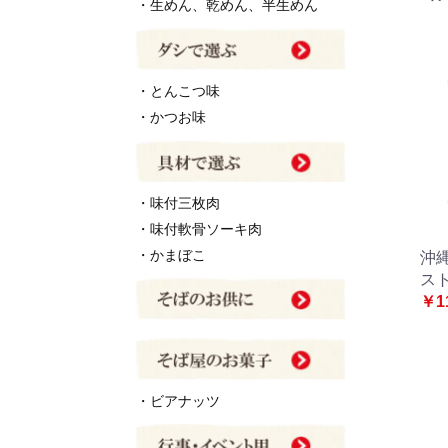
・生めん、乾めん、半生めん
・とんこつ味
・かつお味
・味付三枚肉
・味付軟骨ソーキ肉
・かまぼこ
沖
スト
￥1
・ビアナッツ