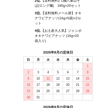
2位.
【送料無料】L麵八重山そ
ば(ロング麺) 180g×20セット
3位.
【送料無料メール便】オキ
ナワビアナッツ(16g×5袋)×2セ
ット
4位.
【お土産大人気】ジャンボ
オキナワビアナッツ (16g×20
袋入り)
2026年8月の定休日
日
月
火
水
木
金
土
1
2
3
4
5
6
7
8
9
10
11
12
13
14
15
16
17
18
19
20
21
22
23
24
25
26
27
28
29
30
31
2026年9月の定休日