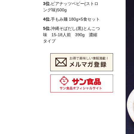
3位.
ビアナッツベビー(ストロ
ング味)500g
4位.
手もみ麺 180g×5食セット
5位.
沖縄そばだし(黒)とんこつ
味 15-18人前 390g 濃縮
タイプ