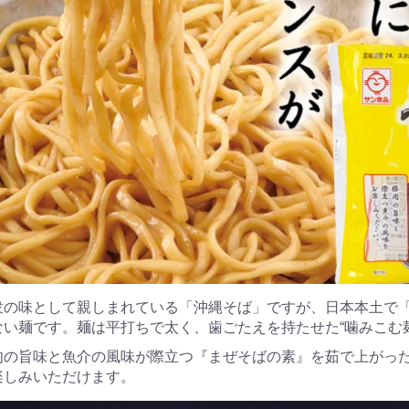
衆の味として親しまれている「沖縄そば」ですが、日本本土で
ない麺です。麺は平打ちで太く、歯ごたえを持たせた“噛みこむ
肉の旨味と魚介の風味が際立つ『まぜそばの素』を茹で上がっ
楽しみいただけます。