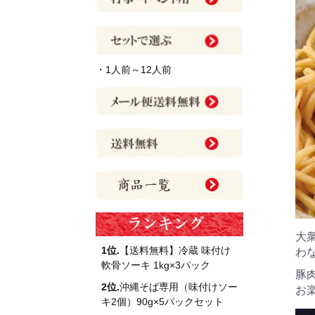
・1人前～12人前
大
1位.
【送料無料】冷蔵 味付け
わ
軟骨ソーキ 1kg×3パック
豚
2位.
沖縄そば専用（味付けソー
お
キ2個）90g×5パックセット