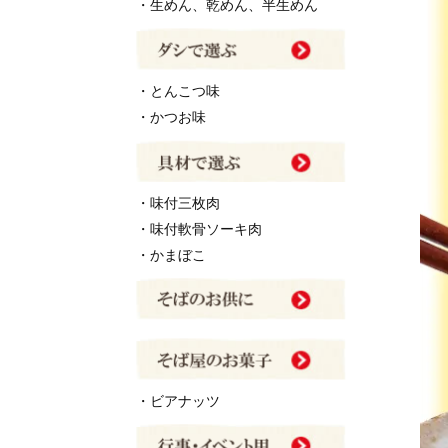
・生めん、乾めん、半生めん
・とんこつ味
・かつお味
・味付三枚肉
・味付軟骨ソーキ肉
・かまぼこ
・ビアナッツ