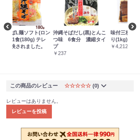
(ロン
沖縄そばだし(黒)とんこ
味付三枚肉 約50枚入
沖縄
テレ
つ味 6食分 濃縮タイ
り(1kg)
グ麺)
。
プ
￥4,212
ビで
￥237
￥16
この商品のレビュー
☆☆☆☆☆
(0)
レビューはありません。
レビューを投稿