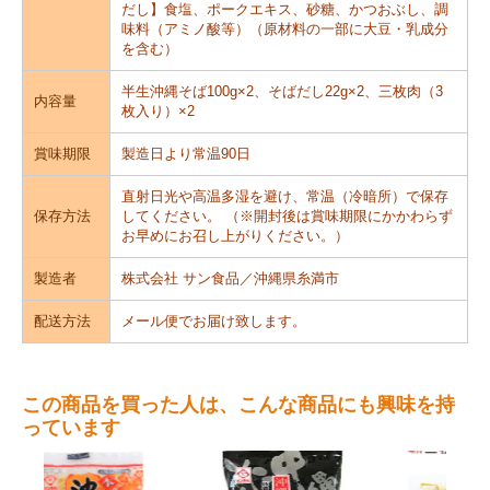
だし】食塩、ポークエキス、砂糖、かつおぶし、調
味料（アミノ酸等）（原材料の一部に大豆・乳成分
を含む）
半生沖縄そば100g×2、そばだし22g×2、三枚肉（3
内容量
枚入り）×2
賞味期限
製造日より常温90日
直射日光や高温多湿を避け、常温（冷暗所）で保存
保存方法
してください。 （※開封後は賞味期限にかかわらず
お早めにお召し上がりください。）
製造者
株式会社 サン食品／沖縄県糸満市
配送方法
メール便でお届け致します。
この商品を買った人は、こんな商品にも興味を持
っています