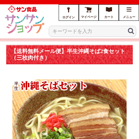
マイページ
カート
メニュー
ログイン
【送料無料メール便】半生沖縄そば2食セット
（三枚肉付き）