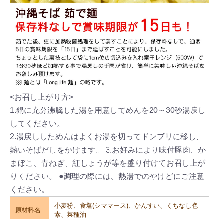
<お召し上がり方>
1.鍋に充分沸騰した湯を用意してめんを20～30秒湯戻し
してください。
2.湯戻ししためんはよくお湯を切ってドンブリに移し、
熱いそばだしをかけます。
3.お好みにより味付豚肉、か
まぼこ、青ねぎ、紅しょうが等を盛り付けてお召し上が
りください。
●調理の際には、熱湯でのやけどにご注意
ください。
小麦粉、食塩(シママース)、かんすい、くちなし色
原材料名
素、菜種油