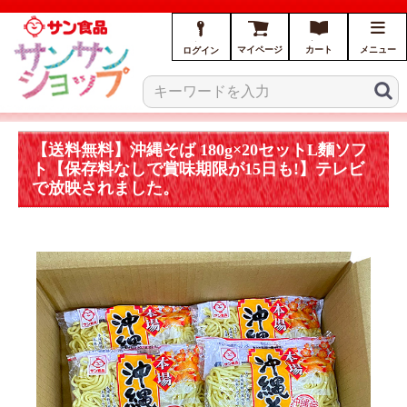
マイページ
カート
メニュー
ログイン
【送料無料】沖縄そば 180g×20セットL麵ソフ
ト【保存料なしで賞味期限が15日も!】テレビ
で放映されました。