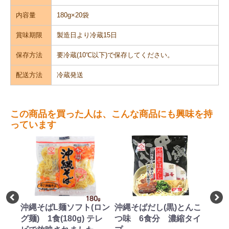
内容量
180g×20袋
賞味期限
製造日より冷蔵15日
保存方法
要冷蔵(10℃以下)で保存してください。
配送方法
冷蔵発送
この商品を買った人は、こんな商品にも興味を持
っています
そばL麺ソフト(ロン
沖縄そばだし(黒)とんこ
味付三枚肉 約
 1食(180g) テレ
つ味 6食分 濃縮タイ
り(1kg)