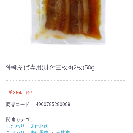
沖縄そば専用(味付三枚肉2枚)50g
￥294
税込
商品コード：
4960785280089
関連カテゴリ
こだわり 味付豚肉
こだわり 味付豚肉
＞
三枚肉