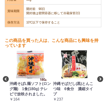
開封前 90日
賞味期限
開封後は密閉容器に移して冷蔵保管2日
保存方法
10℃以下で保存すること
この商品を買った人は、こんな商品にも興味を持
っています
L麺ソフト(ロン
沖縄そばだし(黒)とんこ
味付三枚肉 約50
食(180g) テレ
つ味 6食分 濃縮タイ
り(1kg)
映されました。
プ
￥4,212
￥237