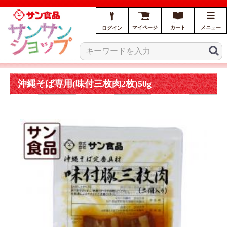
マイページ
カート
メニュー
ログイン
沖縄そば専用(味付三枚肉2枚)50g