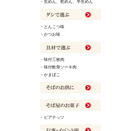
・生めん、乾めん、半生めん
・とんこつ味
・かつお味
・味付三枚肉
・味付軟骨ソーキ肉
・かまぼこ
・ビアナッツ