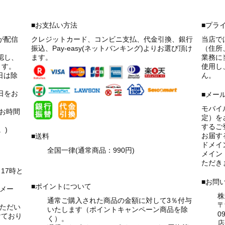
■お支払い方法
■プラ
が配信
クレジットカード、コンビニ支払、代金引換、銀行
当店で
振込、Pay-easy(ネットバンキング)よりお選び頂け
（住所
認し、
ます。
業務に
ます。
使用し
日は除
ん。
日をお
■メー
モバイ
お時間
定）を
するご
。)
お届す
■送料
ドメイ
全国一律(通常商品：990円)
メイン『
→詳細はこちら！
ただき
17時と
■お問
■ポイントについて
メー
株
通常ご購入された商品の金額に対して3％付与
〒
いただい
いたします（ポイントキャンペーン商品を除
09
けており
く）。
店