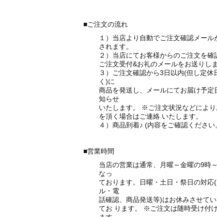
■ご注文の流れ
１）当店より自動でご注文確認メール
されます。
２）当店にてお客様からのご注文を確
ご注文受付&お礼のメールをお送りし
３）ご注文確認から3日以内(但し定休
く)に
商品を発送し、メールにてお届け予定
知らせ
いたします。
※ご注文状況などにより
を頂く場合はご連絡
いたします。
４）商品到着♪ (内容をご確認ください
■営業時間
当店の営業は通常、月曜～金曜の9時～
なっ
ております。日曜・土日・祭日の対応(
ル・電
話確認、商品発送等)はお休みさせて
てお
ります。
※ご注文は随時受け付