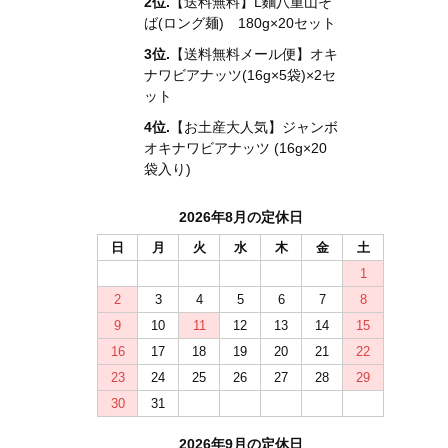
2位.
【送料無料】L麵八重山そ
ば(ロング麺) 180g×20セット
3位.
【送料無料メール便】オキ
ナワビアナッツ(16g×5袋)×2セ
ット
4位.
【お土産大人気】ジャンボ
オキナワビアナッツ (16g×20
袋入り)
2026年8月の定休日
日
月
火
水
木
金
土
1
2
3
4
5
6
7
8
9
10
11
12
13
14
15
16
17
18
19
20
21
22
23
24
25
26
27
28
29
30
31
2026年9月の定休日