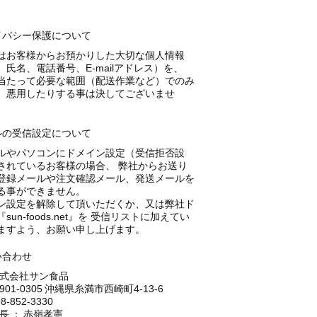
イバシー保護について
はお客様からお預かりした大切な個人情報
、氏名、電話番号、E-mailアドレス）を、
当たって必要な範囲（配送作業など）でのみ
、悪用したりする事は決してございませ
ルの受信設定について
ルやパソコンにドメイン設定（受信拒否設
されているお客様の場合、 弊社からお送り
登録メールや注文確認メール、発送メールを
る事ができません。
ン設定を解除して頂いただくか、又は弊社ド
sun-foods.net』を 受信リストに加えてい
ますよう、お願い申し上げます。
い合わせ
式会社サン食品
901-0305 沖縄県糸満市西崎町4-13-6
8-852-3330
長 ： 赤嶺孝憲