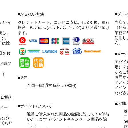
■お支払い方法
■プラ
が配信
クレジットカード、コンビニ支払、代金引換、銀行
当店で
振込、Pay-easy(ネットバンキング)よりお選び頂け
（住所
認し、
ます。
業務に
ます。
使用し
日は除
ん。
日をお
■メー
モバイ
お時間
定）を
するご
。)
お届す
■送料
ドメイ
全国一律(通常商品：990円)
メイン『
→詳細はこちら！
ただき
17時と
■お問
■ポイントについて
メー
株
通常ご購入された商品の金額に対して3％付与
〒
いただい
いたします（ポイントキャンペーン商品を除
09
けており
く）。
店