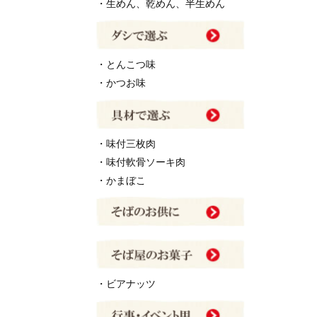
・生めん、乾めん、半生めん
・とんこつ味
・かつお味
・味付三枚肉
・味付軟骨ソーキ肉
・かまぼこ
・ビアナッツ