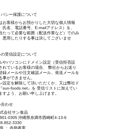
イバシー保護について
はお客様からお預かりした大切な個人情報
、氏名、電話番号、E-mailアドレス）を、
当たって必要な範囲（配送作業など）でのみ
、悪用したりする事は決してございませ
ルの受信設定について
ルやパソコンにドメイン設定（受信拒否設
されているお客様の場合、 弊社からお送り
登録メールや注文確認メール、発送メールを
る事ができません。
ン設定を解除して頂いただくか、又は弊社ド
sun-foods.net』を 受信リストに加えてい
ますよう、お願い申し上げます。
い合わせ
式会社サン食品
901-0305 沖縄県糸満市西崎町4-13-6
8-852-3330
長 ： 赤嶺孝憲