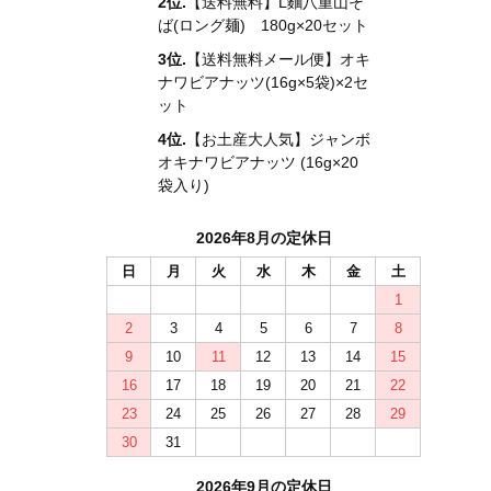
2位.
【送料無料】L麵八重山そ
ば(ロング麺) 180g×20セット
3位.
【送料無料メール便】オキ
ナワビアナッツ(16g×5袋)×2セ
ット
4位.
【お土産大人気】ジャンボ
オキナワビアナッツ (16g×20
袋入り)
2026年8月の定休日
日
月
火
水
木
金
土
1
2
3
4
5
6
7
8
9
10
11
12
13
14
15
16
17
18
19
20
21
22
23
24
25
26
27
28
29
30
31
2026年9月の定休日