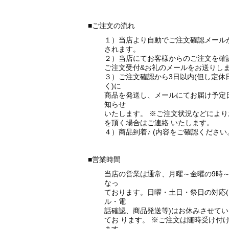
■ご注文の流れ
１）当店より自動でご注文確認メール
されます。
２）当店にてお客様からのご注文を確
ご注文受付&お礼のメールをお送りし
３）ご注文確認から3日以内(但し定休
く)に
商品を発送し、メールにてお届け予定
知らせ
いたします。
※ご注文状況などにより
を頂く場合はご連絡
いたします。
４）商品到着♪ (内容をご確認ください
■営業時間
当店の営業は通常、月曜～金曜の9時～
なっ
ております。日曜・土日・祭日の対応(
ル・電
話確認、商品発送等)はお休みさせて
てお
ります。
※ご注文は随時受け付